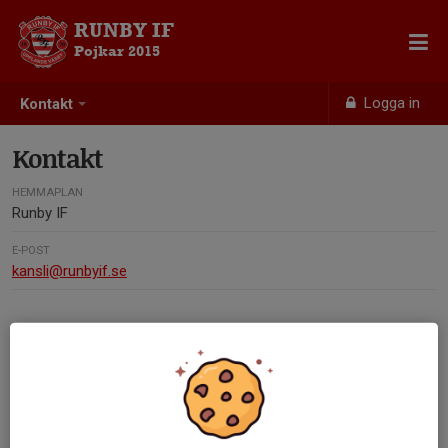
RUNBY IF
Pojkar 2015
Logga in
Kontakt
Kontakt
HEMMAPLAN
Runby IF
E-POST
kansli@runbyif.se
Kontaktpersoner
Lars Lidbom
Ledare P15