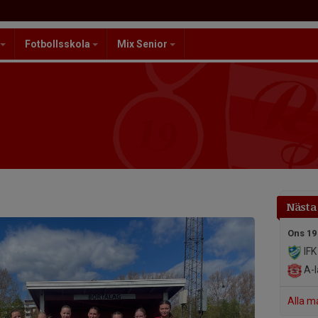
Fotbollsskola
Mix Senior
Nästa
Ons 19
IFK
A-l
Alla m