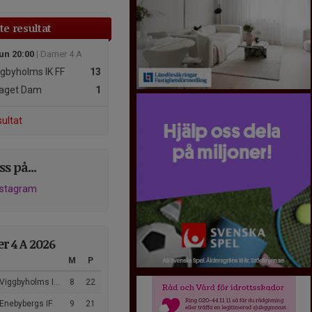
e resultat
un 20:00
| Damer 4 A
gbyholms IK FF
13
aget Dam
1
sultat
ss på...
nstagram
r 4 A 2026
M
P
Viggbyholms IK FF
8
22
Enebybergs IF
9
21