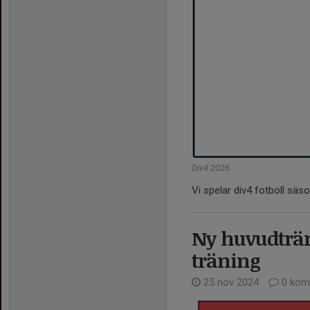
Div4 2026
Vi spelar div4 fotboll säs
Ny huvudträn
träning
25 nov 2024
0 kom