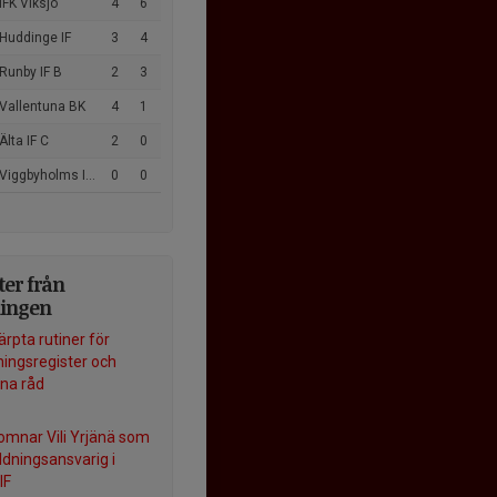
IFK Viksjö
4
6
Huddinge IF
3
4
Runby IF B
2
3
 Vallentuna BK
4
1
Älta IF C
2
0
Viggbyholms IK FF
0
0
er från
ningen
ärpta rutiner för
ningsregister och
na råd
komnar Vili Yrjänä som
ldningsansvarig i
IF