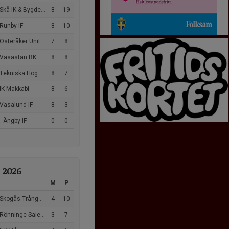
Skå IK & Bygdegård
8
19
Runby IF
8
10
steråker United FK
7
8
 Vasastan BK
8
8
ekniska Högskolan FC
8
7
IK Makkabi
8
6
Vasalund IF
8
3
 Ängby IF
0
0
 2026
M
P
kogås-Trångsunds FF
4
10
önninge Salem Fotboll
3
7