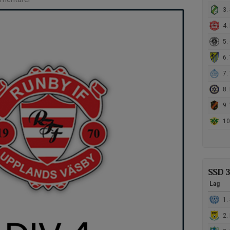
3. 
4. 
5. Ö
6.
7. T
8. 
9. 
10.
SSD 3
Lag
1. S
2. R