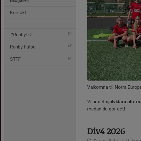
Bildgalleri
Kontakt
#RunbyLOL
Runby Futsal
STFF
Välkomna till Norra Euro
Vi är det
självklara altern
medan du gör det!
Div4 2026
22 nov 2025
0 kom