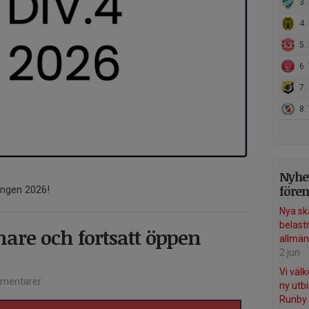
3. 
4. 
5. 
6.
7. 
8. 
Nyhet
före
ongen 2026!
Nya sk
belast
are och fortsatt öppen
allmän
2 jun
Vi väl
mentarer
ny utbi
Runby 