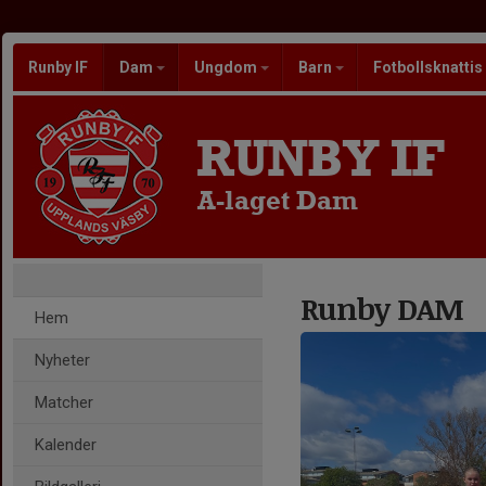
Runby IF
Dam
Ungdom
Barn
Fotbollsknattis
RUNBY IF
A-laget Dam
Runby DAM
Hem
Nyheter
Matcher
Kalender