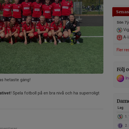
Senast
Sön 7 j
Vig
A-l
Fler re
Följ o
I
pas hetaste gäng!
ativet
! Spela fotboll på en bra nivå och ha superroligt
Dame
Lag
1. 
2. 
mentarer