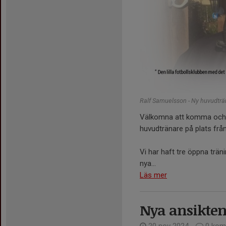
Ralf Samuelsson - Ny huvudtr
Välkomna att komma och te
huvudtränare på plats frå
Vi har haft tre öppna trän
nya...
Läs mer
Nya ansikte