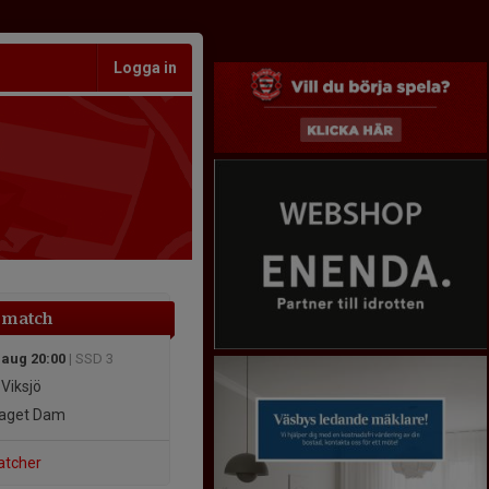
Logga in
 match
 aug 20:00
| SSD 3
 Viksjö
aget Dam
atcher