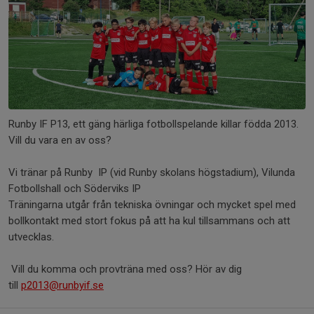
Runby IF P13, ett gäng härliga fotbollspelande killar födda 2013.
Vill du vara en av oss?
Vi tränar på Runby IP (vid Runby skolans högstadium), Vilunda
Fotbollshall och Söderviks IP
Träningarna utgår från tekniska övningar och mycket spel med
bollkontakt med stort fokus på att ha kul tillsammans och att
utvecklas.
Vill du komma och provträna med oss? Hör av dig
till
p2013@runbyif.se