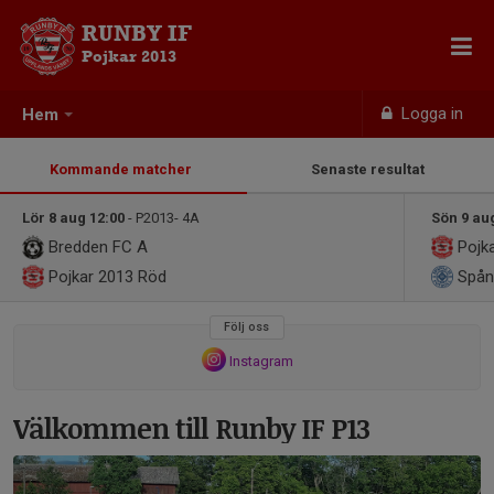
RUNBY IF
Pojkar 2013
Logga in
Hem
Kommande matcher
Senaste resultat
Lör 8 aug 12:00
- P2013- 4A
Sön 9 au
Bredden FC A
Pojk
Pojkar 2013
Röd
Spån
Följ oss
Instagram
Välkommen till Runby IF P13