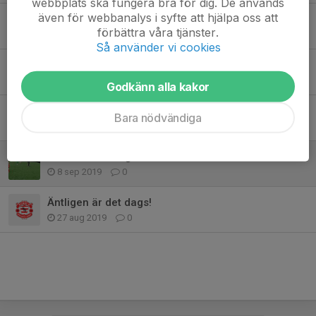
webbplats ska fungera bra för dig. De används
även för webbanalys i syfte att hjälpa oss att
Påminnelse
förbättra våra tjänster.
8 jun 2024
0
Så använder vi cookies
Kom ihåg
3 maj 2022
0
Godkänn alla kakor
Svenska lag-appen
Bara nödvändiga
2 jun 2021
0
Tack för i lördags!
8 sep 2019
0
Äntligen är det dags!
27 aug 2019
0