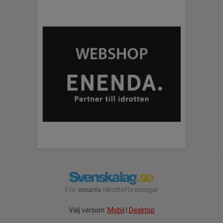
För
smarta
idrottsföreningar
Välj version:
Mobil
|
Desktop