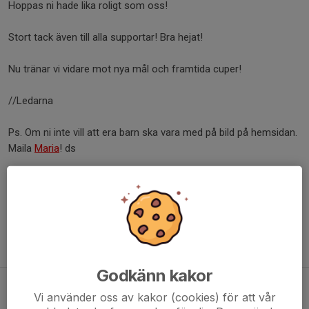
Hoppas ni hade lika roligt som oss!
Stort tack även till alla supportar! Bra hejat!
Nu tränar vi vidare mot nya mål och framtida cuper!
//Ledarna
Ps. Om ni inte vill att era barn ska vara med på bild på hemsidan.
Maila
Maria
! ds
Dela nyhet
Tidigare nyheter
Godkänn kakor
Passa på när du handlar julklappar på nätet
Vi använder oss av kakor (cookies) för att vår
23 nov 2024
0