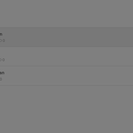
n
0
0
an
0