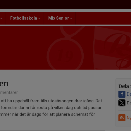
Fotbollsskola
Mix Senior
gen
Dela 
mentarer
De
t ha uppehåll fram tills utesäsongen drar igång. Det
De
ormulär där ni får rösta på vilken dag och tid passar
mmer när det är dags för att planera schemat för
Ny