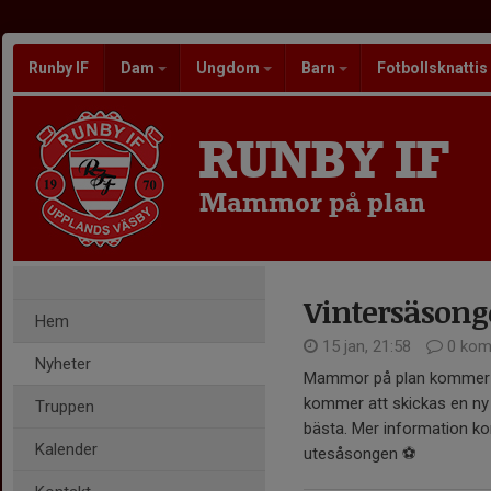
Runby IF
Dam
Ungdom
Barn
Fotbollsknattis
RUNBY IF
Mammor på plan
Vintersäson
Hem
15 jan, 21:58
0 kom
Nyheter
Mammor på plan kommer at
kommer att skickas en ny f
Truppen
bästa. Mer information ko
Kalender
utesåsongen ⚽️