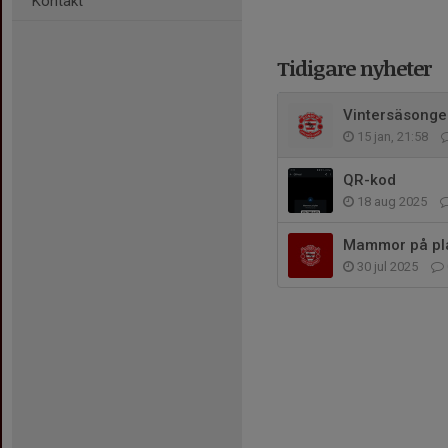
Kontakt
Tidigare nyheter
Vintersäsonge
15 jan, 21:58
QR-kod
18 aug 2025
Mammor på pl
30 jul 2025