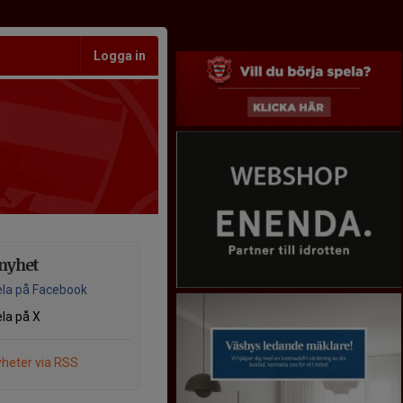
Logga in
nyhet
la på Facebook
la på X
heter via RSS