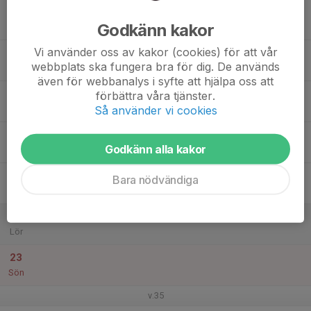
17
Godkänn kakor
Mån
Vi använder oss av kakor (cookies) för att vår
18
webbplats ska fungera bra för dig. De används
Tis
även för webbanalys i syfte att hjälpa oss att
19
förbättra våra tjänster.
Så använder vi cookies
Ons
20
Godkänn alla kakor
Tor
21
Bara nödvändiga
Fre
22
Lör
23
Sön
v.35