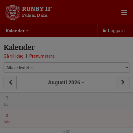
RUNBY IF
Futsal Dam
Logga in
Kalender
Kalender
Gå till idag
|
Prenumerera
Augusti 2026
1
Lör
2
Sön
v.32