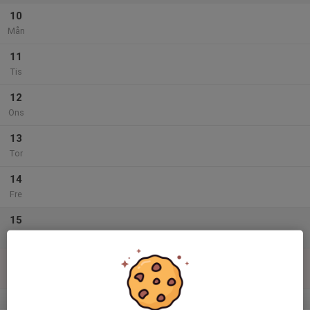
10
Mån
11
Tis
12
Ons
13
Tor
14
Fre
15
Lör
16
Sön
v.34