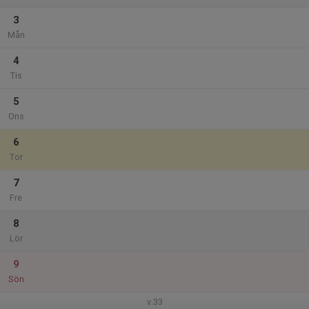
3
Mån
4
Tis
5
Ons
6
Tor
7
Fre
8
Lör
9
Sön
v.33