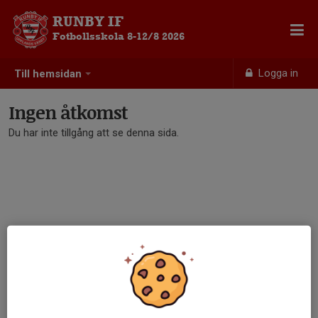
RUNBY IF
Fotbollsskola 8-12/8 2026
Logga in
Till hemsidan
Ingen åtkomst
Du har inte tillgång att se denna sida.