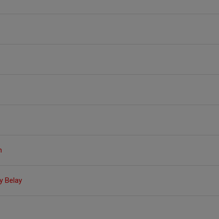
h
 Belay