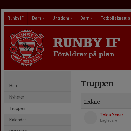
Runby IF
Dam
Ungdom
Barn
Fotbollsknattis
RUNBY IF
Föräldrar på plan
Truppen
Hem
Nyheter
Ledare
Truppen
Tolga Yener
Kalender
Lagledare