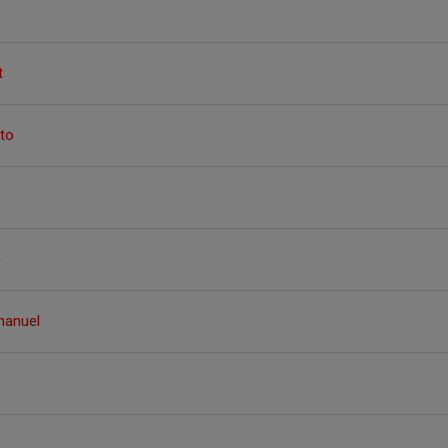
t
to
G
manuel