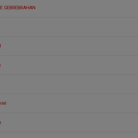
TE GEBREBRAHAN
l
g
riel
s