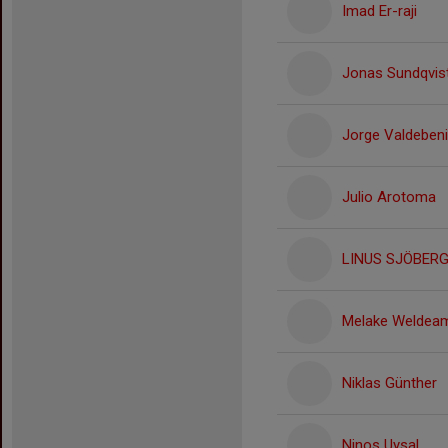
Imad Er-raji
Jonas Sundqvis
Jorge Valdebeni
Julio Arotoma
LINUS SJÖBER
Melake Weldea
Niklas Günther
Ninos Uysal