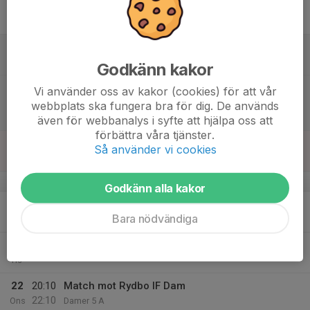
17
Fre
18
08:00
Matchklimathelg
18:00
Lör
Runby IP
Godkänn kakor
16:00
Match mot Ängby IF
Vi använder oss av kakor (cookies) för att vår
18:00
Damer 5 A
webbplats ska fungera bra för dig. De används
Södervik 1
även för webbanalys i syfte att hjälpa oss att
förbättra våra tjänster.
19
08:00
Matchmiljöhelg
Så använder vi cookies
18:00
Sön
Runby IP
v.21
Godkänn alla kakor
20
17:30
Träning - Fotboll
Bara nödvändiga
19:00
Mån
Södervik
21
Tis
22
20:10
Match mot Rydbo IF Dam
22:10
Ons
Damer 5 A