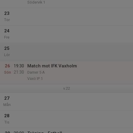
Södervik 1
23
Tor
24
Fre
25
Lör
26
19:30
Match mot IFK Vaxholm
21:30
Sön
Damer 5 A
Vaxö IP 1
v.22
27
Mån
28
Tis