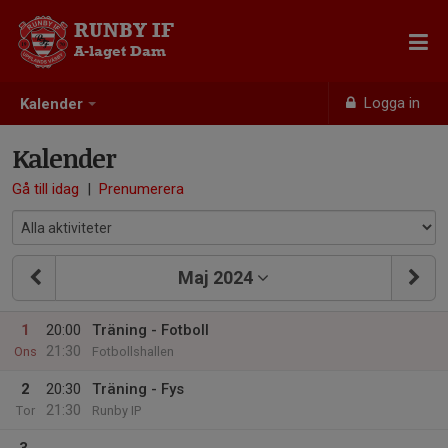
RUNBY IF
A-laget Dam
Logga in
Kalender
Kalender
Gå till idag
|
Prenumerera
Maj 2024
1
20:00
Träning - Fotboll
21:30
Ons
Fotbollshallen
2
20:30
Träning - Fys
21:30
Tor
Runby IP