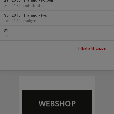
29
20:00
Träning - Fotboll
21:30
Ons
Fotbollshallen
30
20:10
Träning - Fys
21:10
Tor
Runby IP
31
Fre
Tillbaka till toppen