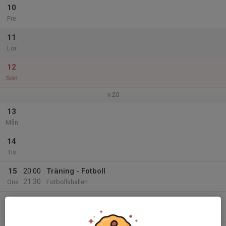
10
Fre
11
Lör
12
Sön
v.20
13
Mån
14
Tis
15
20:00
Träning - Fotboll
21:30
Ons
Fotbollshallen
16
20:10
Träning - Fys
21:10
Tor
Runby IP