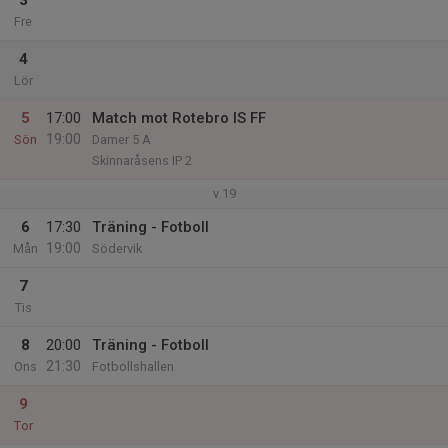
3
Fre
4
Lör
5
17:00
Match mot Rotebro IS FF
19:00
Sön
Damer 5 A
Skinnaråsens IP 2
v.19
6
17:30
Träning - Fotboll
19:00
Mån
Södervik
7
Tis
8
20:00
Träning - Fotboll
21:30
Ons
Fotbollshallen
9
Tor