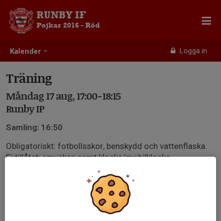
RUNBY IF
Pojkar 2016 - Röd
Logga in
Kalender
Träning
Måndag 17 aug, 17:00-18:15
Runby IP
Samling: 16:50
Obligatoriskt: fotbollsskor, benskydd och vattenflaska.
Ej tillåtet: smycken samt klocka/mobilklocka
Välkomna!