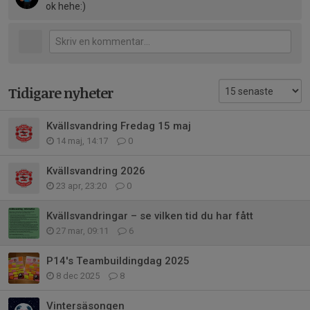
ok hehe:)
Tidigare nyheter
Kvällsvandring Fredag 15 maj
14 maj, 14:17
0
Kvällsvandring 2026
23 apr, 23:20
0
Kvällsvandringar – se vilken tid du har fått
27 mar, 09:11
6
P14's Teambuildingdag 2025
8 dec 2025
8
Vintersäsongen