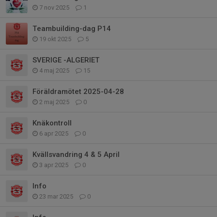
7 nov 2025
1
Teambuilding-dag P14
19 okt 2025
5
SVERIGE -ALGERIET
4 maj 2025
15
Föräldramötet 2025-04-28
2 maj 2025
0
Knäkontroll
6 apr 2025
0
Kvällsvandring 4 & 5 April
3 apr 2025
0
Info
23 mar 2025
0