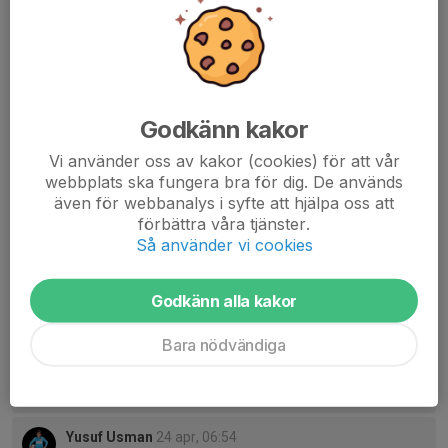
Mvh
Lederna P14
Dela nyhet
Godkänn kakor
Vi använder oss av kakor (cookies) för att vår
webbplats ska fungera bra för dig. De används
Kommentarer
Visa alla kommentarer (6)...
även för webbanalys i syfte att hjälpa oss att
förbättra våra tjänster.
Yusuf Usman
14 apr, 09:11
Så använder vi cookies
okej så hur ska vi göra det jag förstod inte?
Yusuf Usman
14 apr, 09:12
Godkänn alla kakor
ska vi med våra förelder
Bara nödvändiga
Marcus Lund
14 apr, 09:20
Tjena grabbar! Det är bara föräldrar som nattvandrar - ni
får vara hemma och spela TV-spel eller se på film 😄
Yusuf Usman
24 apr, 06:54