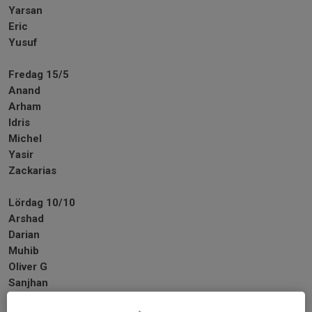
Yarsan
Eric
Yusuf
Fredag 15/5
Anand
Arham
Idris
Michel
Yasir
Zackarias
Lördag 10/10
Arshad
Darian
Muhib
Oliver G
Sanjhan
Yeshwin