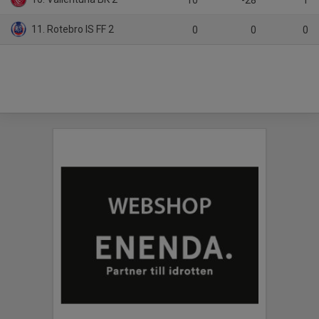
10
-28
1
11. Rotebro IS FF 2
0
0
0