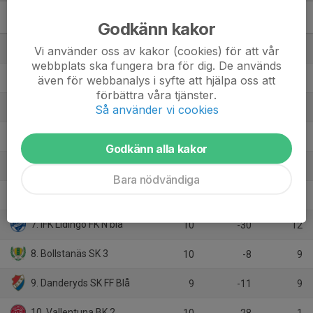
P2012- 4A
M
+/-
P
Godkänn kakor
1. Runby IF Vit
10
37
21
Vi använder oss av kakor (cookies) för att vår
webbplats ska fungera bra för dig. De används
2. Stocksunds IF 1
9
20
21
även för webbanalys i syfte att hjälpa oss att
förbättra våra tjänster.
3. Viggbyholms IK FF Blå
10
13
18
Så använder vi cookies
4. Sollentuna FK Nord 2
9
4
18
Godkänn alla kakor
5. Österåker United FK Blå
10
-7
18
Bara nödvändiga
6. Täby FK 53
9
10
16
7. IFK Lidingö FK N blå
10
-30
12
8. Bollstanäs SK 3
10
-8
9
9. Danderyds SK FF Blå
9
-11
9
10. Vallentuna BK 2