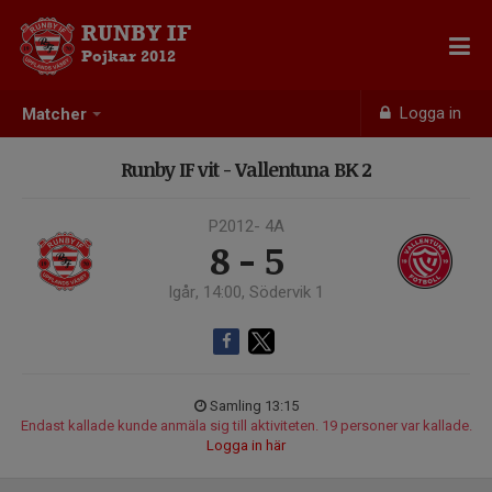
RUNBY IF
Pojkar 2012
Logga in
Matcher
Runby IF vit - Vallentuna BK 2
P2012- 4A
8 - 5
Igår, 14:00, Södervik 1
Samling 13:15
Endast kallade kunde anmäla sig till aktiviteten. 19 personer var kallade.
Logga in här