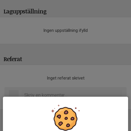
Laguppställning
Ingen uppställning ifylld
Referat
Inget referat skrivet
Tabell