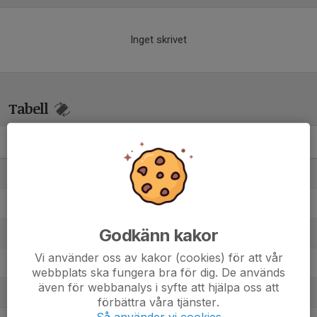
Inget skrivet
Tabell
Damer 4 A
M
+/-
P
1. Viggbyholms IK FF
8
40
22
2. Enebybergs IF
9
15
21
Godkänn kakor
3. Skå IK & Bygdegård
8
16
19
Vi använder oss av kakor (cookies) för att vår
4. Runby IF
8
-15
10
webbplats ska fungera bra för dig. De används
även för webbanalys i syfte att hjälpa oss att
5. Österåker United FK
7
-2
8
förbättra våra tjänster.
Så använder vi cookies