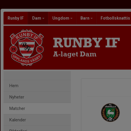
Runby IF
Dam
Ungdom
Barn
Fotbollsknattis
RUNBY IF
A-laget Dam
Hem
Nyheter
Matcher
Kalender