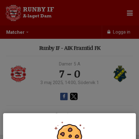
RUNBY IF
A-laget Dam
Logga in
Matcher
Runby IF - AIK Framtid FK
Damer 5 A
7 - 0
3 maj 2025, 14:00, Södervik 1
Samling 12:45
Endast kallade kunde anmäla sig till aktiviteten. 17 personer var kallade.
Logga in här