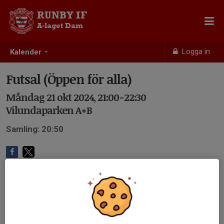
RUNBY IF
A-laget Dam
Logga in
Kalender
Futsal (Öppen för alla)
Måndag 21 okt 2024, 21:00-22:30
Vilundaparken A+B
Samling: 20:50