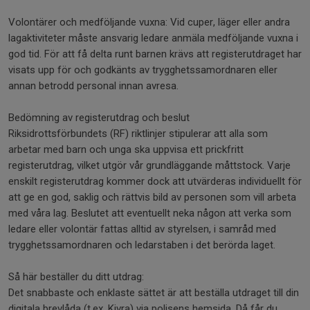
Volontärer och medföljande vuxna: Vid cuper, läger eller andra
lagaktiviteter måste ansvarig ledare anmäla medföljande vuxna i
god tid. För att få delta runt barnen krävs att registerutdraget har
visats upp för och godkänts av trygghetssamordnaren eller
annan betrodd personal innan avresa.
Bedömning av registerutdrag och beslut
Riksidrottsförbundets (RF) riktlinjer stipulerar att alla som
arbetar med barn och unga ska uppvisa ett prickfritt
registerutdrag, vilket utgör vår grundläggande måttstock. Varje
enskilt registerutdrag kommer dock att utvärderas individuellt för
att ge en god, saklig och rättvis bild av personen som vill arbeta
med våra lag. Beslutet att eventuellt neka någon att verka som
ledare eller volontär fattas alltid av styrelsen, i samråd med
trygghetssamordnaren och ledarstaben i det berörda laget.
Så här beställer du ditt utdrag:
Det snabbaste och enklaste sättet är att beställa utdraget till din
digitala brevlåda (t.ex. Kivra) via polisens hemsida. Då får du