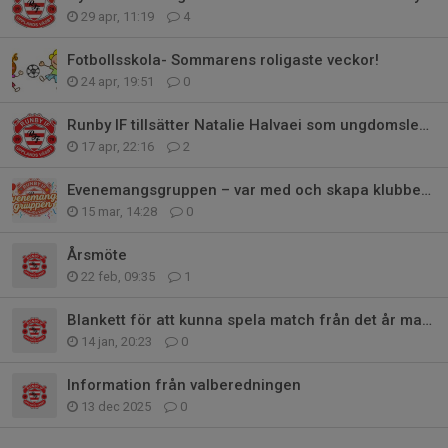
29 apr, 11:19
4
Fotbollsskola- Sommarens roligaste veckor!
24 apr, 19:51
0
Runby IF tillsätter Natalie Halvaei som ungdomsledarsamordnare
17 apr, 22:16
2
Evenemangsgruppen – var med och skapa klubbens härliga evenemang
15 mar, 14:28
0
Årsmöte
22 feb, 09:35
1
Blankett för att kunna spela match från det år man fyller 9år
14 jan, 20:23
0
Information från valberedningen
13 dec 2025
0