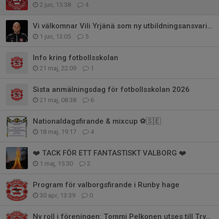
2 jun, 15:38
4
Vi välkomnar Vili Yrjänä som ny utbildningsansvarig i Runby IF
1 jun, 13:05
5
Info kring fotbollsskolan
21 maj, 22:09
1
Sista anmälningsdag för fotbollsskolan 2026
21 maj, 08:38
6
Nationaldagsfirande & mixcup ⚽🇸🇪
18 maj, 19:17
4
❤️ TACK FÖR ETT FANTASTISKT VALBORG ❤️
1 maj, 15:30
2
Program för valborgsfirande i Runby hage
30 apr, 13:39
0
Ny roll i föreningen: Tommi Pelkonen utses till Trygghetssamordnare