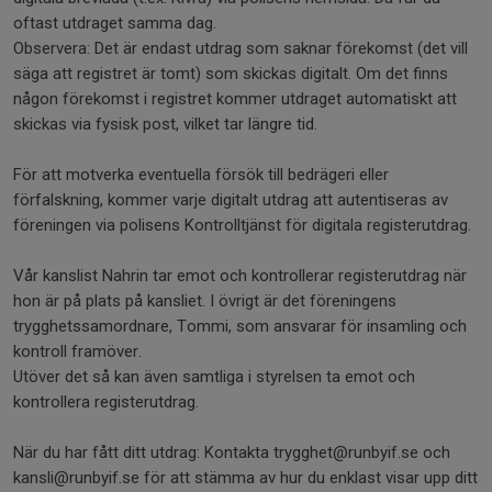
oftast utdraget samma dag.
Observera: Det är endast utdrag som saknar förekomst (det vill
säga att registret är tomt) som skickas digitalt. Om det finns
någon förekomst i registret kommer utdraget automatiskt att
skickas via fysisk post, vilket tar längre tid.
För att motverka eventuella försök till bedrägeri eller
förfalskning, kommer varje digitalt utdrag att autentiseras av
föreningen via polisens Kontrolltjänst för digitala registerutdrag.
Vår kanslist Nahrin tar emot och kontrollerar registerutdrag när
hon är på plats på kansliet. I övrigt är det föreningens
trygghetssamordnare, Tommi, som ansvarar för insamling och
kontroll framöver.
Utöver det så kan även samtliga i styrelsen ta emot och
kontrollera registerutdrag.
När du har fått ditt utdrag: Kontakta trygghet@runbyif.se och
kansli@runbyif.se för att stämma av hur du enklast visar upp ditt