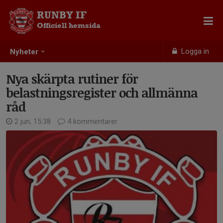
RUNBY IF
Officiell hemsida
Logga in
Nyheter
Nya skärpta rutiner för
belastningsregister och allmänna
råd
2 jun, 15:38
4 kommentarer