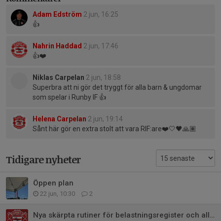
Adam Edström
2 jun, 16:25
👍
Nahrin Haddad
2 jun, 17:46
👍❤️
Niklas Carpelan
2 jun, 18:58
Superbra att ni gör det tryggt för alla barn & ungdomar
som spelar i Runby IF 👍
Helena Carpelan
2 jun, 19:14
Sånt här gör en extra stolt att vara RIF:are❤️🤍🖤🙏🏽
Tidigare nyheter
Öppen plan
22 jun, 10:30
2
Nya skärpta rutiner för belastningsregister och allmänna råd