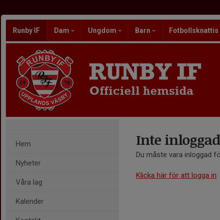
Runby IF
Dam
Ungdom
Barn
Fotbollsknattis
RUNBY IF
Officiell hemsida
Inte inloggad
Hem
Du måste vara inloggad fö
Nyheter
Klicka här för att logga in
Våra lag
Kalender